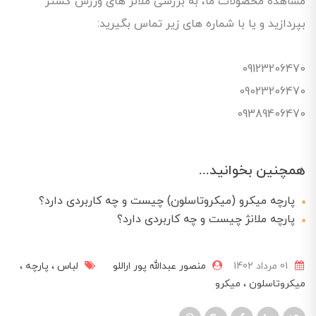
مشاهده محصولات ما، به بررسی ملانژ های ورزش گستر
بپردازید و یا با شماره های زیر تماس بگیرید:
09123206470
09023206470
09389406470
همچنین بخوانید...
پارچه میکرو (میکروتاسلون) چیست و چه کاربردی دارد؟
پارچه ملانژ چیست و چه کاربردی دارد؟
01 مرداد 1402
منصور عبدالله پور اراللو
لباس
پارچه
میکروتاسلون
میکرو